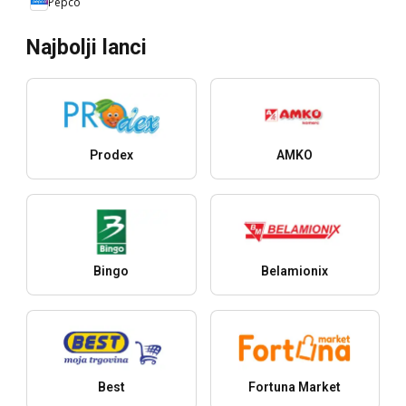
Pepco
Najbolji lanci
Prodex
AMKO
Bingo
Belamionix
Best
Fortuna Market