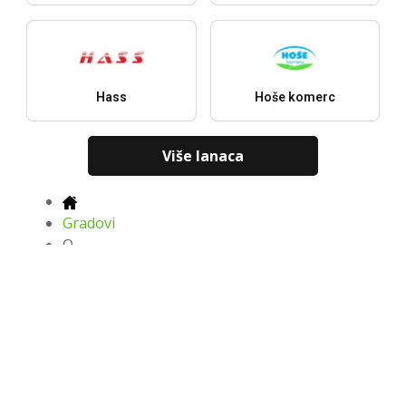
Hass
Hoše komerc
Više lanaca
Gradovi
O
Najnoviji katalozi, ponude i popusti
Preuzmi u
Preuzmi u