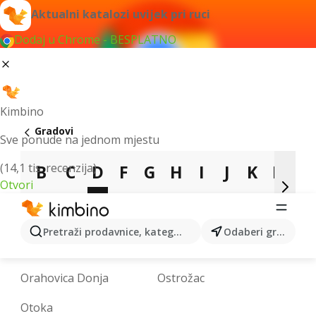
Aktualni katalozi uvijek pri ruci
Dodaj u Chrome - BESPLATNO
Kimbino
Gradovi
Sve ponude na jednom mjestu
(14,1 tis. recenzija)
B
C
D
F
G
H
I
J
K
L
Otvori
M
N
O
P
R
S
T
V
Z
Pretraži prodavnice, kategorije, proizvode...
Odaberi grad
Odžak
Omarska
Orahovica Donja
Ostrožac
Otoka