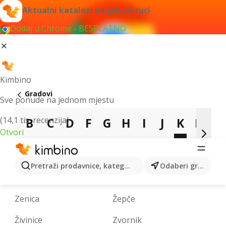
Aktualni katalozi uvijek pri ruci
Dodaj u Chrome - BESPLATNO
Kimbino
Gradovi
Sve ponude na jednom mjestu
(14,1 tis. recenzija)
B
C
D
F
G
H
I
J
K
L
Otvori
M
N
O
P
R
S
T
V
Z
Pretraži prodavnice, kategorije, proizvode...
Odaberi grad
Zavidovići
Željezno Polje
Zenica
Žepče
Živinice
Zvornik