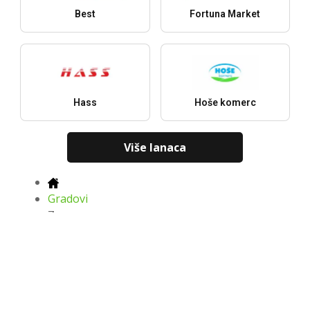
Best
Fortuna Market
Hass
Hoše komerc
Više lanaca
Gradovi
Z
Najnoviji katalozi, ponude i popusti
Preuzmi u