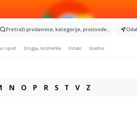
Pretraži prodavnice, kategorije, proizvode...
Odab
a i sport
Drogija, kozmetika
Ostalo
Gradovi
M
N
O
P
R
S
T
V
Z