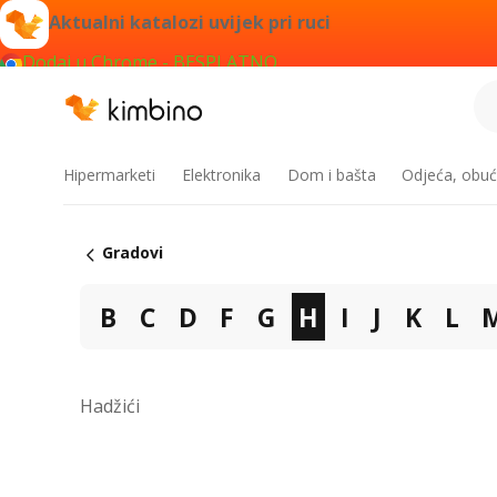
Aktualni katalozi uvijek pri ruci
Dodaj u Chrome - BESPLATNO
Hipermarketi
Elektronika
Dom i bašta
Odjeća, obuć
Gradovi
B
C
D
F
G
H
I
J
K
L
Hadžići