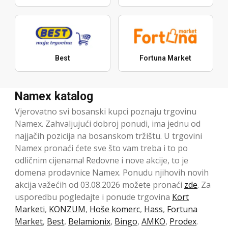
Best
Fortuna Market
Namex katalog
Vjerovatno svi bosanski kupci poznaju trgovinu
Namex. Zahvaljujući dobroj ponudi, ima jednu od
najjačih pozicija na bosanskom tržištu. U trgovini
Namex pronaći ćete sve što vam treba i to po
odličnim cijenama! Redovne i nove akcije, to je
domena prodavnice Namex. Ponudu njihovih novih
akcija važećih od 03.08.2026 možete pronaći
zde
. Za
usporedbu pogledajte i ponude trgovina
Kort
Marketi
,
KONZUM
,
Hoše komerc
,
Hass
,
Fortuna
Market
,
Best
,
Belamionix
,
Bingo
,
AMKO
,
Prodex
.