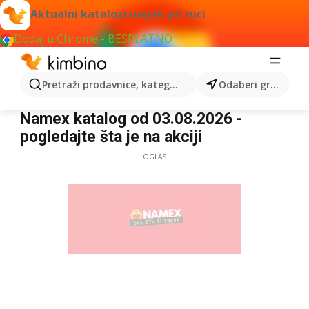
Aktualni katalozi uvijek pri ruci
Dodaj u Chrome - BESPLATNO
Pretraži prodavnice, kategorije, proizvode...
Odaberi grad
Namex
Namex katalog od 03.08.2026 -
pogledajte šta je na akciji
OGLAS