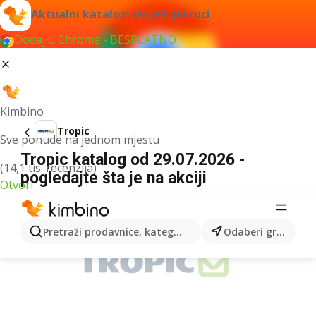
Aktualni katalozi uvijek pri ruci
Dodaj u Chrome - BESPLATNO
Kimbino
Tropic
Sve ponude na jednom mjestu
Tropic katalog od 29.07.2026 -
(14,1 tis. recenzija)
pogledajte šta je na akciji
Otvori
OGLAS
Pretraži prodavnice, kategorije, proizvode...
Odaberi grad