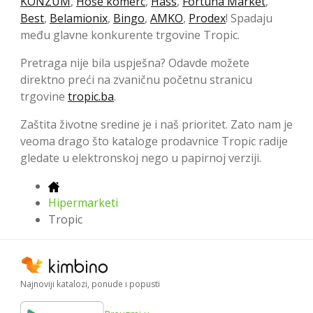
KONZUM
,
Hoše komerc
,
Hass
,
Fortuna Market
,
Best
,
Belamionix
,
Bingo
,
AMKO
,
Prodex
! Spadaju
među glavne konkurente trgovine Tropic.
Pretraga nije bila uspješna? Odavde možete
direktno preći na zvaničnu početnu stranicu
trgovine
tropic.ba
.
Zaštita životne sredine je i naš prioritet. Zato nam je
veoma drago što kataloge prodavnice Tropic radije
gledate u elektronskoj nego u papirnoj verziji.
Hipermarketi
Tropic
Najnoviji katalozi, ponude i popusti