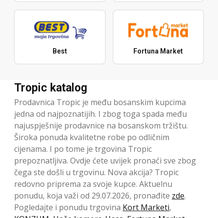
Best
Fortuna Market
Tropic katalog
Prodavnica Tropic je među bosanskim kupcima
jedna od najpoznatijih. I zbog toga spada među
najuspješnije prodavnice na bosanskom tržištu.
Široka ponuda kvalitetne robe po odličnim
cijenama. I po tome je trgovina Tropic
prepoznatljiva. Ovdje ćete uvijek pronaći sve zbog
čega ste došli u trgovinu. Nova akcija? Tropic
redovno priprema za svoje kupce. Aktuelnu
ponudu, koja važi od 29.07.2026, pronađite
zde
.
Pogledajte i ponudu trgovina
Kort Marketi
,