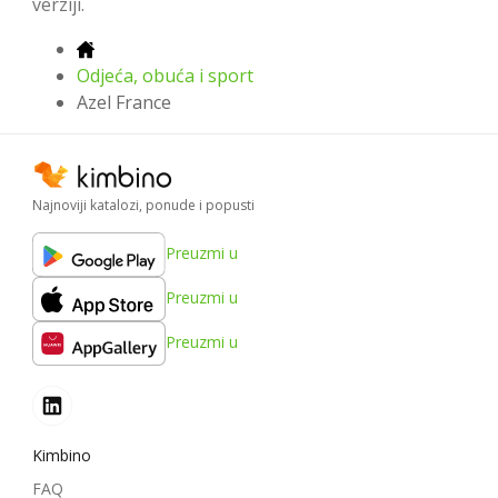
verziji.
Odjeća, obuća i sport
Azel France
Najnoviji katalozi, ponude i popusti
Preuzmi u
Preuzmi u
Preuzmi u
Kimbino
FAQ