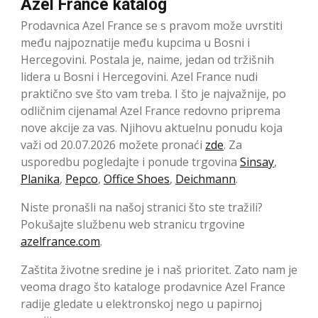
Azel France katalog
Prodavnica Azel France se s pravom može uvrstiti
među najpoznatije među kupcima u Bosni i
Hercegovini. Postala je, naime, jedan od tržišnih
lidera u Bosni i Hercegovini. Azel France nudi
praktično sve što vam treba. I što je najvažnije, po
odličnim cijenama! Azel France redovno priprema
nove akcije za vas. Njihovu aktuelnu ponudu koja
važi od 20.07.2026 možete pronaći
zde
. Za
usporedbu pogledajte i ponude trgovina
Sinsay
,
Planika
,
Pepco
,
Office Shoes
,
Deichmann
.
Niste pronašli na našoj stranici što ste tražili?
Pokušajte službenu web stranicu trgovine
azelfrance.com
.
Zaštita životne sredine je i naš prioritet. Zato nam je
veoma drago što kataloge prodavnice Azel France
radije gledate u elektronskoj nego u papirnoj