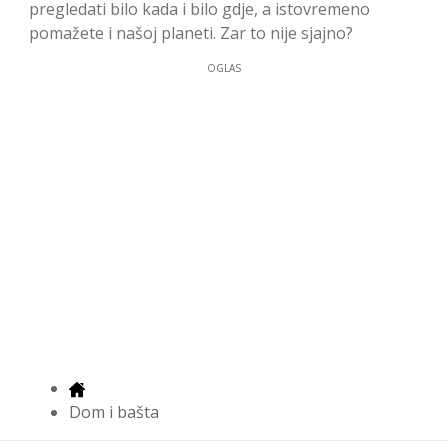
pregledati bilo kada i bilo gdje, a istovremeno
pomažete i našoj planeti. Zar to nije sjajno?
OGLAS
Dom i bašta