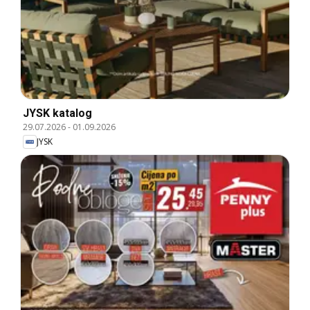
JYSK katalog
29.07.2026
-
01.09.2026
JYSK