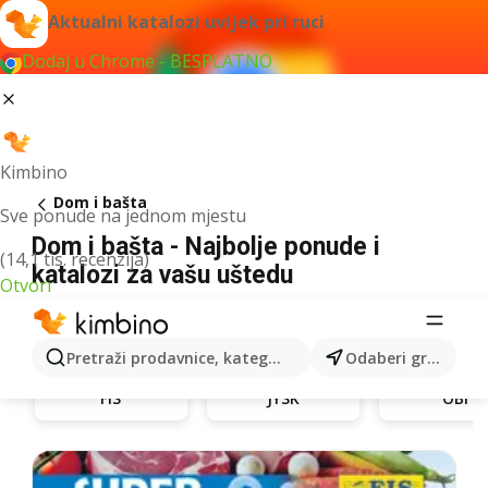
Aktualni katalozi uvijek pri ruci
Dodaj u Chrome - BESPLATNO
Kimbino
Dom i bašta
Sve ponude na jednom mjestu
Dom i bašta - Najbolje ponude i
(14,1 tis. recenzija)
katalozi za vašu uštedu
Otvori
Pretraži prodavnice, kategorije, proizvode...
Odaberi grad
FIS
JYSK
OBI