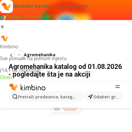
Aktualni katalozi uvijek pri ruci
Dodaj u Chrome - BESPLATNO
Kimbino
Agromehanika
Sve ponude na jednom mjestu
Agromehanika katalog od 01.08.2026
(14,1 tis. recenzija)
- pogledajte šta je na akciji
Otvori
OGLAS
Pretraži prodavnice, kategorije, proizvode...
Odaberi grad