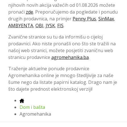
njihovih novih akcija važećih od 01.08.2026 možete
pronaći
zde
. Preporučujemo da pogledate i ponudu
drugih prodavnica, na primjer
Penny Plus
,
SinMax
,
AMBYENTA
,
OBI
,
JYSK
,
FIS
.
Zvanične stranice su tu da informišu o cijeloj
prodavnici. Ako niste pronašli ono što ste tražili na
našoj web stranici, možete posjetiti zvaničnu web
stranicu prodavnice
agromehanika.ba
.
Traženje aktuelne ponude prodavnice
Agromehanika online je mnogo štedljivije za naše
šume nego da listate papirni katalog. Drago nam je
što dajete prednost elektronskoj verziji!
Dom i bašta
Agromehanika