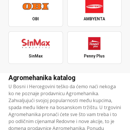
OBI
AMBYENTA
SinMax
Penny Plus
Agromehanika katalog
U Bosni i Hercegovini teško da ćemo naći nekoga
ko ne poznaje prodavnicu Agromehanika.
Zahvaljujući svojoj popularnosti među kupcima,
spada među lidere na bosanskom tržištu. U trgovini
Agromehanika pronaći ćete sve što vam treba i to
po odličnim cijenama! Redovne i nove akcije, to je
domena prodavnice Agromehanika. Ponudu