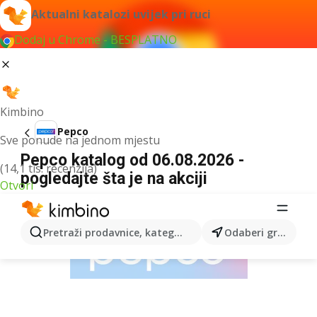
Aktualni katalozi uvijek pri ruci
Dodaj u Chrome - BESPLATNO
Kimbino
Pepco
Sve ponude na jednom mjestu
Pepco katalog od 06.08.2026 -
(14,1 tis. recenzija)
pogledajte šta je na akciji
Otvori
OGLAS
Pretraži prodavnice, kategorije, proizvode...
Odaberi grad