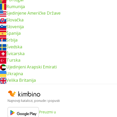
Rumunija
Sjedinjene Američke Države
Slovačka
Slovenija
Španija
Srbija
Švedska
Švicarska
Turska
Ujedinjeni Arapski Emirati
Ukrajina
Velika Britanija
Najnoviji katalozi, ponude i popusti
Preuzmi u