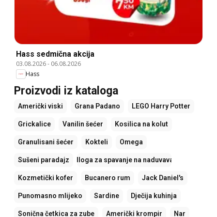
Hass sedmična akcija
03.08.2026
-
06.08.2026
Hass
Proizvodi iz kataloga
Američki viski
Grana Padano
LEGO Harry Potter
Grickalice
Vanilin šećer
Kosilica na kolut
Granulisani šećer
Kokteli
Omega
Sušeni paradajz
Podloga za spavanje na naduvavanje
Kozmetički kofer
Bucanero rum
Jack Daniel's
Punomasno mlijeko
Sardine
Dječija kuhinja
Sonična četkica za zube
Američki krompir
Nar