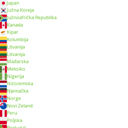
Japan
Južna Koreja
Južnoafrička Republika
Kanada
Kipar
Kolumbija
Litvanija
Litvanija
Mađarska
Meksiko
Nigerija
Nizozemska
Njemačka
Norge
Novi Zeland
Peru
Poljska
Portugal