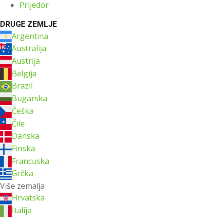
Prijedor
DRUGE ZEMLJE
Argentina
Australija
Austrija
Belgija
Brazil
Bugarska
Češka
Čile
Danska
Finska
Francuska
Grčka
Više zemalja
Hrvatska
Italija