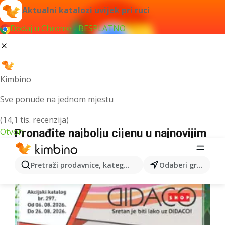
Aktualni katalozi uvijek pri ruci
Dodaj u Chrome - BESPLATNO
Kimbino
Sve ponude na jednom mjestu
(14,1 tis. recenzija)
Otvori
Pronađite najbolju cijenu u najnovijim
katalozima
Biramo najnovije i najpopularnije kataloge!
Pretraži prodavnice, kategorije, proizvode...
Odaberi grad