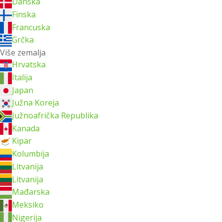
Danska
Finska
Francuska
Grčka
Više zemalja
Hrvatska
Italija
Japan
Južna Koreja
Južnoafrička Republika
Kanada
Kipar
Kolumbija
Litvanija
Litvanija
Mađarska
Meksiko
Nigerija