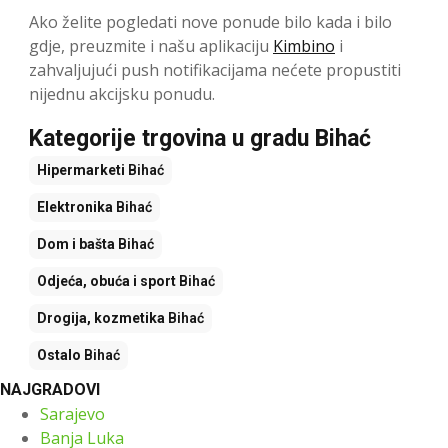
Ako želite pogledati nove ponude bilo kada i bilo
gdje, preuzmite i našu aplikaciju
Kimbino
i
zahvaljujući push notifikacijama nećete propustiti
nijednu akcijsku ponudu.
Kategorije trgovina u gradu Bihać
Hipermarketi
Bihać
Elektronika
Bihać
Dom i bašta
Bihać
Odjeća, obuća i sport
Bihać
Drogija, kozmetika
Bihać
Ostalo
Bihać
NAJGRADOVI
Sarajevo
Banja Luka