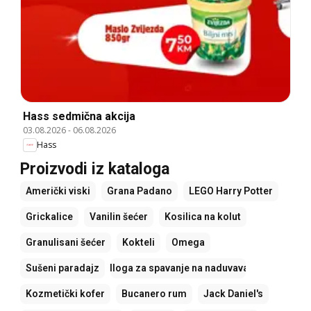
Hass sedmična akcija
03.08.2026
-
06.08.2026
Hass
Proizvodi iz kataloga
Američki viski
Grana Padano
LEGO Harry Potter
Grickalice
Vanilin šećer
Kosilica na kolut
Granulisani šećer
Kokteli
Omega
Sušeni paradajz
Podloga za spavanje na naduvavanje
Kozmetički kofer
Bucanero rum
Jack Daniel's