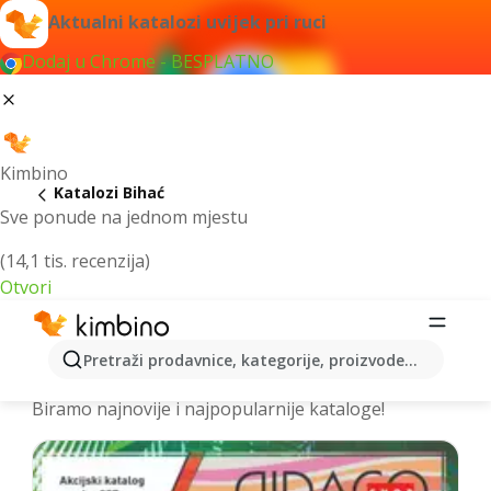
Aktualni katalozi uvijek pri ruci
Dodaj u Chrome - BESPLATNO
Kimbino
Katalozi Bihać
Sve ponude na jednom mjestu
(14,1 tis. recenzija)
Otvori
Izdvojili smo za vas najbolje akcije za
Pretraži prodavnice, kategorije, proizvode...
grad Bihać – Prelistajte kataloge
Biramo najnovije i najpopularnije kataloge!