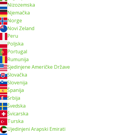
Nizozemska
Njemačka
Norge
Novi Zeland
Peru
Poljska
Portugal
Rumunija
Sjedinjene Američke Države
Slovačka
Slovenija
Španija
Srbija
Švedska
Švicarska
Turska
Ujedinjeni Arapski Emirati