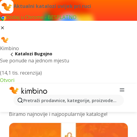
Aktualni katalozi uvijek pri ruci
Dodaj u Chrome - BESPLATNO
Kimbino
Katalozi Bugojno
Sve ponude na jednom mjestu
(14,1 tis. recenzija)
Otvori
Izdvojili smo za vas najbolje akcije za
Pretraži prodavnice, kategorije, proizvode...
grad Bugojno – Prelistajte kataloge
Biramo najnovije i najpopularnije kataloge!