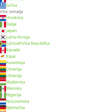
Grčka
Više zemalja
Hrvatska
Italija
Japan
Južna Koreja
Južnoafrička Republika
Kanada
Kipar
Kolumbija
Litvanija
Litvanija
Mađarska
Meksiko
Nigerija
Nizozemska
Njemačka