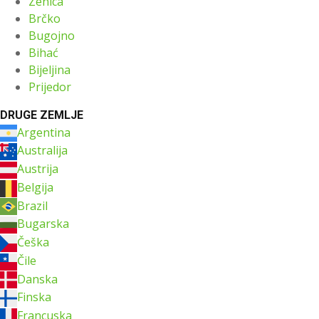
Zenica
Brčko
Bugojno
Bihać
Bijeljina
Prijedor
DRUGE ZEMLJE
Argentina
Australija
Austrija
Belgija
Brazil
Bugarska
Češka
Čile
Danska
Finska
Francuska