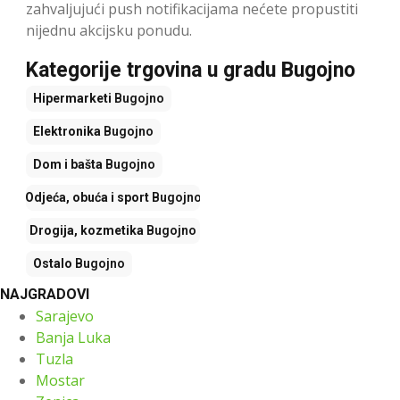
zahvaljujući push notifikacijama nećete propustiti
nijednu akcijsku ponudu.
Kategorije trgovina u gradu Bugojno
Hipermarketi
Bugojno
Elektronika
Bugojno
Dom i bašta
Bugojno
Odjeća, obuća i sport
Bugojno
Drogija, kozmetika
Bugojno
Ostalo
Bugojno
NAJGRADOVI
Sarajevo
Banja Luka
Tuzla
Mostar