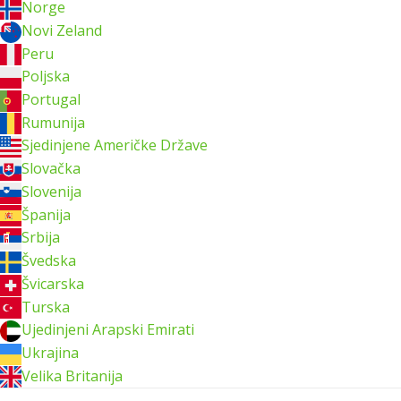
Norge
Novi Zeland
Peru
Poljska
Portugal
Rumunija
Sjedinjene Američke Države
Slovačka
Slovenija
Španija
Srbija
Švedska
Švicarska
Turska
Ujedinjeni Arapski Emirati
Ukrajina
Velika Britanija