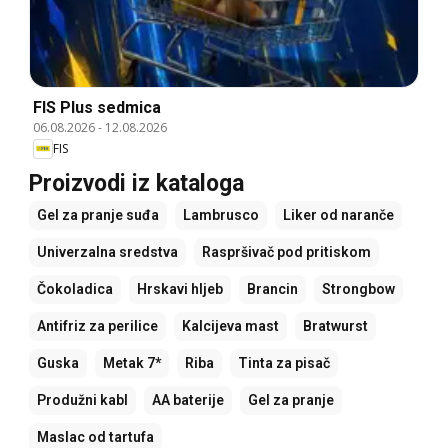
FIS Plus sedmica
06.08.2026
-
12.08.2026
FIS
Proizvodi iz kataloga
Gel za pranje suđa
Lambrusco
Liker od naranče
Univerzalna sredstva
Raspršivač pod pritiskom
Čokoladica
Hrskavi hljeb
Brancin
Strongbow
Antifriz za perilice
Kalcijeva mast
Bratwurst
Guska
Metak 7*
Riba
Tinta za pisač
Produžni kabl
AA baterije
Gel za pranje
Maslac od tartufa