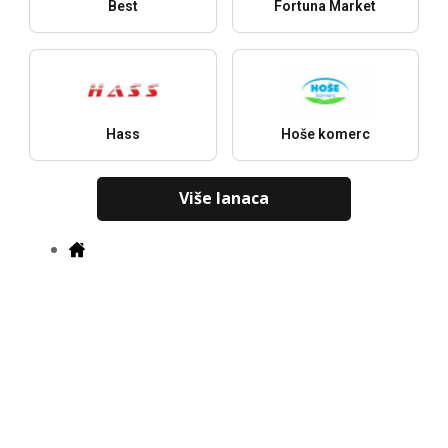
Best
Fortuna Market
Hass
Hoše komerc
Više lanaca
Gradovi
N
Najnoviji katalozi, ponude i popusti
Preuzmi u