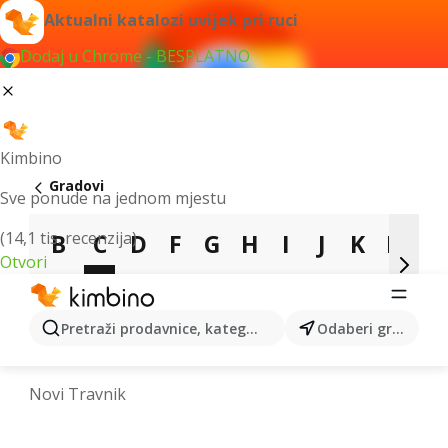
Aktualni katalozi uvijek pri ruci
Dodaj u Chrome - BESPLATNO
Kimbino
Gradovi
Sve ponude na jednom mjestu
(14,1 tis. recenzija)
B
C
D
F
G
H
I
J
K
L
Otvori
M
N
O
P
R
S
T
V
Z
Pretraži prodavnice, kategorije, proizvode...
Odaberi grad
Nevesinje
Novi Grad
Novi Travnik