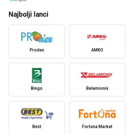
Najbolji lanci
Prodex
AMKO
Bingo
Belamionix
Best
Fortuna Market