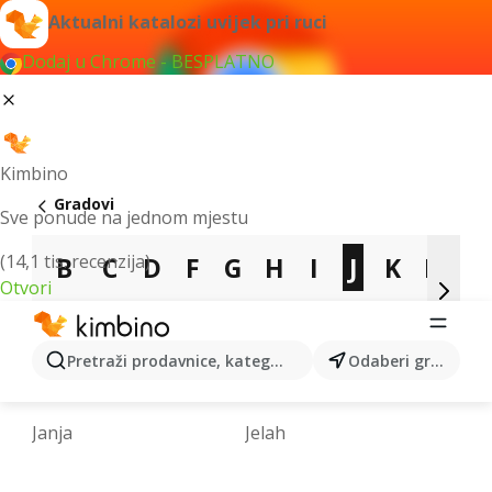
Aktualni katalozi uvijek pri ruci
Dodaj u Chrome - BESPLATNO
Kimbino
Gradovi
Sve ponude na jednom mjestu
(14,1 tis. recenzija)
B
C
D
F
G
H
I
J
K
L
Otvori
M
N
O
P
R
S
T
V
Z
Pretraži prodavnice, kategorije, proizvode...
Odaberi grad
Jablanica
Jajce
Janja
Jelah