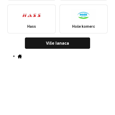
Hass
Hoše komerc
Više lanaca
Gradovi
J
Najnoviji katalozi, ponude i popusti
Preuzmi u
Preuzmi u