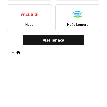
Hass
Hoše komerc
Više lanaca
Gradovi
I
Najnoviji katalozi, ponude i popusti
Preuzmi u
Preuzmi u