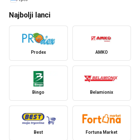
Najbolji lanci
Prodex
AMKO
Bingo
Belamionix
Best
Fortuna Market