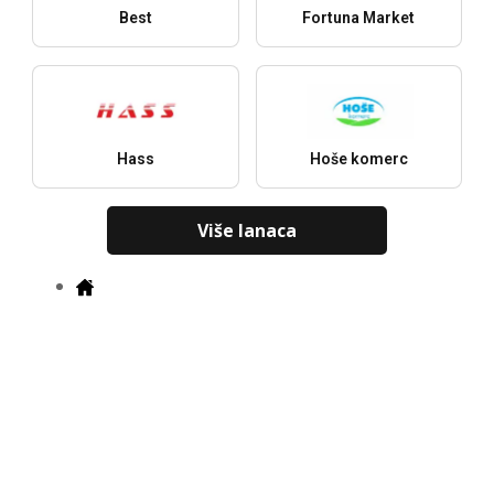
Best
Fortuna Market
Hass
Hoše komerc
Više lanaca
Gradovi
F
Najnoviji katalozi, ponude i popusti
Preuzmi u