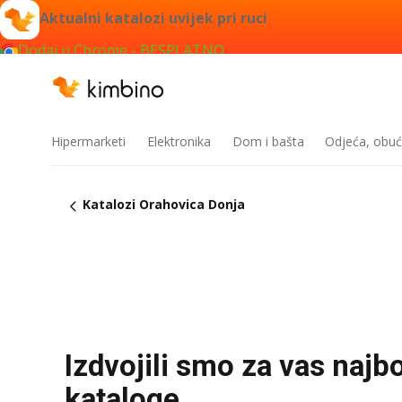
Aktualni katalozi uvijek pri ruci
Dodaj u Chrome - BESPLATNO
Hipermarketi
Elektronika
Dom i bašta
Odjeća, obuć
Katalozi Orahovica Donja
Izdvojili smo za vas najb
kataloge