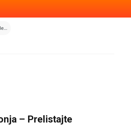
e...
onja – Prelistajte