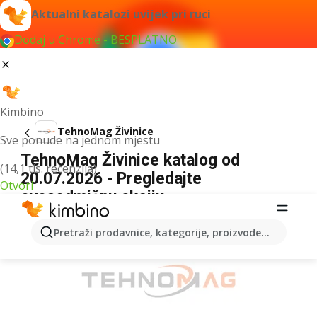
Aktualni katalozi uvijek pri ruci
Dodaj u Chrome - BESPLATNO
Kimbino
TehnoMag Živinice
Sve ponude na jednom mjestu
TehnoMag Živinice katalog od
(14,1 tis. recenzija)
20.07.2026 - Pregledajte
Otvori
ovosedmičnu akciju
OGLAS
Pretraži prodavnice, kategorije, proizvode...