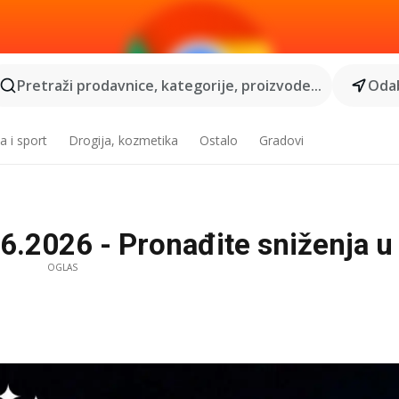
Pretraži prodavnice, kategorije, proizvode...
Odab
a i sport
Drogija, kozmetika
Ostalo
Gradovi
6.2026 - Pronađite sniženja 
OGLAS