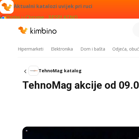
Aktualni katalozi uvijek pri ruci
Dodaj u Chrome - BESPLATNO
Hipermarketi
Elektronika
Dom i bašta
Odjeća, obuć
TehnoMag katalog
TehnoMag akcije od 09.0