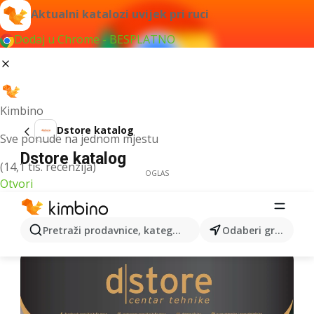
Aktualni katalozi uvijek pri ruci
Dodaj u Chrome - BESPLATNO
Kimbino
Dstore katalog
Sve ponude na jednom mjestu
Dstore katalog
(14,1 tis. recenzija)
OGLAS
Otvori
Pretraži prodavnice, kategorije, proizvode...
Odaberi grad