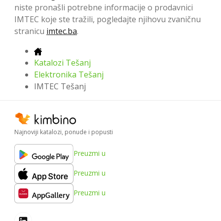
niste pronašli potrebne informacije o prodavnici
IMTEC koje ste tražili, pogledajte njihovu zvaničnu
stranicu
imtec.ba
.
Katalozi Tešanj
Elektronika Tešanj
IMTEC Tešanj
Najnoviji katalozi, ponude i popusti
Preuzmi u
Preuzmi u
Preuzmi u