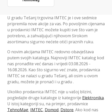
TehnoMag
U gradu Tešanj trgovina IMTEC je i ove sedmice
pripremila nove akcije za vas. Po povoljnim cijenama
u prodavnici IMTEC možete kupiti sve što vam je
potrebno, a zahvaljujući njihovom širokom
asortimanu sigurno nećete otići praznih ruku.
O novim akcijama IMTEC redovno obavještava
putem svojih kataloga. Najnoviji IMTEC katalog kod
nas pronađite već danas i vrijedi 03.08.2026 -
16.08.2026. Kao što sigurno već znate, prodavnica
IMTEC se nalazi u gradu Tešanj, ali osim u ovom
gradu, možete je pronaći i u gradu .
Ukoliko prodavnica IMTEC nije u vašoj blizini,
pogledajte druge kataloge iz kategorije
Elektronika
.
U istoj kategoriji su, na primjer, prodavnice
TehnoMag
,
IMTEC
,
Domod
,
Dstore
. Ako kod nas