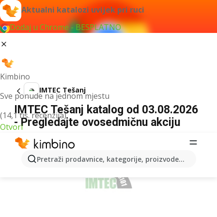
Aktualni katalozi uvijek pri ruci
Dodaj u Chrome - BESPLATNO
Kimbino
IMTEC Tešanj
Sve ponude na jednom mjestu
IMTEC Tešanj katalog od 03.08.2026
(14,1 tis. recenzija)
- Pregledajte ovosedmičnu akciju
Otvori
OGLAS
Pretraži prodavnice, kategorije, proizvode...