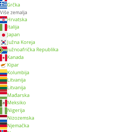
Grčka
Više zemalja
Hrvatska
Italija
Japan
Južna Koreja
Južnoafrička Republika
Kanada
Kipar
Kolumbija
Litvanija
Litvanija
Mađarska
Meksiko
Nigerija
Nizozemska
Njemačka