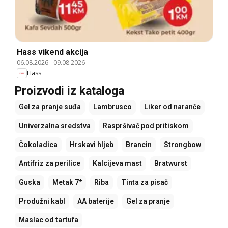
Hass vikend akcija
06.08.2026
-
09.08.2026
Hass
Proizvodi iz kataloga
Gel za pranje suđa
Lambrusco
Liker od naranče
Univerzalna sredstva
Raspršivač pod pritiskom
Čokoladica
Hrskavi hljeb
Brancin
Strongbow
Antifriz za perilice
Kalcijeva mast
Bratwurst
Guska
Metak 7*
Riba
Tinta za pisač
Produžni kabl
AA baterije
Gel za pranje
Maslac od tartufa