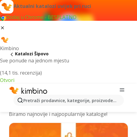
Aktualni katalozi uvijek pri ruci
Dodaj u Chrome - BESPLATNO
Kimbino
Katalozi Šipovo
Sve ponude na jednom mjestu
(14,1 tis. recenzija)
Otvori
Izdvojili smo za vas najbolje akcije za
Pretraži prodavnice, kategorije, proizvode...
grad Šipovo – Prelistajte kataloge
Biramo najnovije i najpopularnije kataloge!