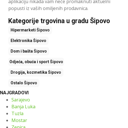
aplikaciju nikada vam neće promaknuti aktuelni
popusti iz vaših omiljenih prodavnica.
Kategorije trgovina u gradu Šipovo
Hipermarketi
Šipovo
Elektronika
Šipovo
Dom i bašta
Šipovo
Odjeća, obuća i sport
Šipovo
Drogija, kozmetika
Šipovo
Ostalo
Šipovo
NAJGRADOVI
Sarajevo
Banja Luka
Tuzla
Mostar
Zenica