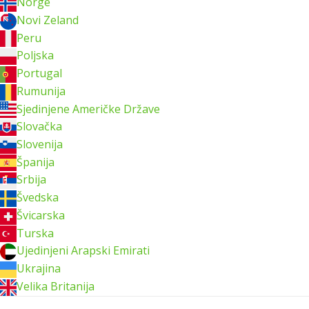
Norge
Novi Zeland
Peru
Poljska
Portugal
Rumunija
Sjedinjene Američke Države
Slovačka
Slovenija
Španija
Srbija
Švedska
Švicarska
Turska
Ujedinjeni Arapski Emirati
Ukrajina
Velika Britanija