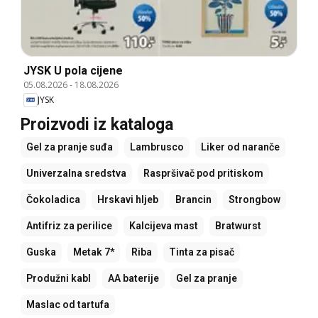
JYSK U pola cijene
05.08.2026
-
18.08.2026
JYSK
Proizvodi iz kataloga
Gel za pranje suđa
Lambrusco
Liker od naranče
Univerzalna sredstva
Raspršivač pod pritiskom
Čokoladica
Hrskavi hljeb
Brancin
Strongbow
Antifriz za perilice
Kalcijeva mast
Bratwurst
Guska
Metak 7*
Riba
Tinta za pisač
Produžni kabl
AA baterije
Gel za pranje
Maslac od tartufa