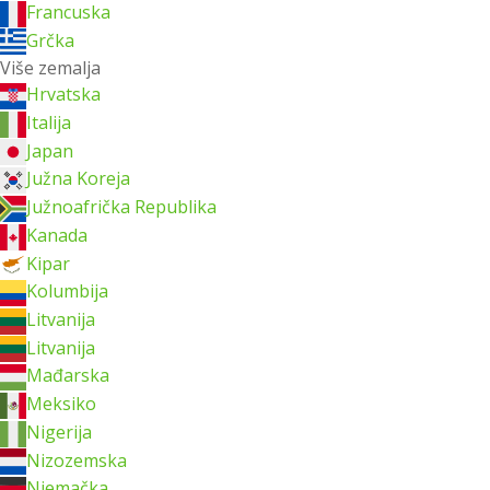
Francuska
Grčka
Više zemalja
Hrvatska
Italija
Japan
Južna Koreja
Južnoafrička Republika
Kanada
Kipar
Kolumbija
Litvanija
Litvanija
Mađarska
Meksiko
Nigerija
Nizozemska
Njemačka