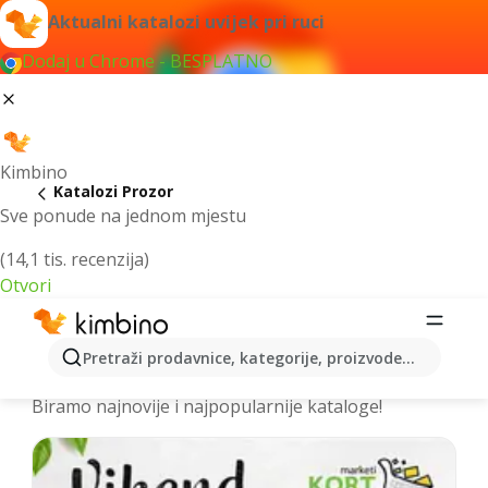
Aktualni katalozi uvijek pri ruci
Dodaj u Chrome - BESPLATNO
Kimbino
Katalozi Prozor
Sve ponude na jednom mjestu
(14,1 tis. recenzija)
Otvori
Izdvojili smo za vas najbolje akcije za
Pretraži prodavnice, kategorije, proizvode...
grad Prozor – Prelistajte kataloge
Biramo najnovije i najpopularnije kataloge!