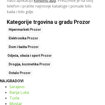
našu aplikaciju
Kimbino app
. Preuzmite je na svoj
telefon i pratite najnovije kataloge i ponude bilo
kada i bilo gdje.
Kategorije trgovina u gradu Prozor
Hipermarketi
Prozor
Elektronika
Prozor
Dom i bašta
Prozor
Odjeća, obuća i sport
Prozor
Drogija, kozmetika
Prozor
Ostalo
Prozor
NAJGRADOVI
Sarajevo
Banja Luka
Tuzla
Mostar