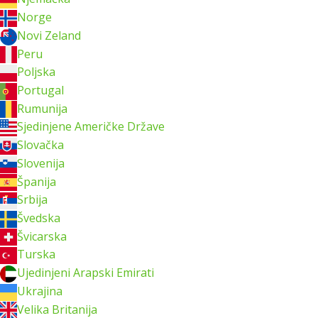
Norge
Novi Zeland
Peru
Poljska
Portugal
Rumunija
Sjedinjene Američke Države
Slovačka
Slovenija
Španija
Srbija
Švedska
Švicarska
Turska
Ujedinjeni Arapski Emirati
Ukrajina
Velika Britanija