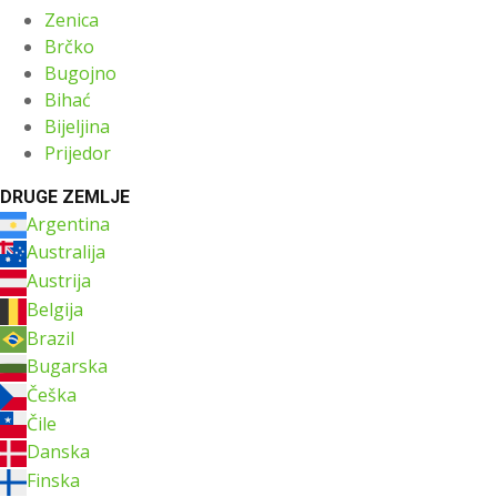
Zenica
Brčko
Bugojno
Bihać
Bijeljina
Prijedor
DRUGE ZEMLJE
Argentina
Australija
Austrija
Belgija
Brazil
Bugarska
Češka
Čile
Danska
Finska