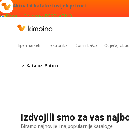
Aktualni katalozi uvijek pri ruci
Dodaj u Chrome - BESPLATNO
Hipermarketi
Elektronika
Dom i bašta
Odjeća, obuć
Katalozi Potoci
Izdvojili smo za vas najbo
Biramo najnovije i najpopularnije kataloge!