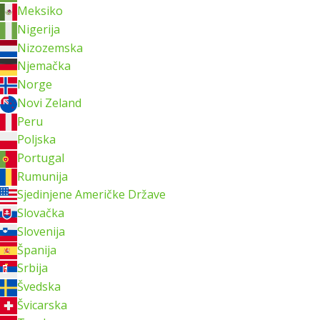
Meksiko
Nigerija
Nizozemska
Njemačka
Norge
Novi Zeland
Peru
Poljska
Portugal
Rumunija
Sjedinjene Američke Države
Slovačka
Slovenija
Španija
Srbija
Švedska
Švicarska