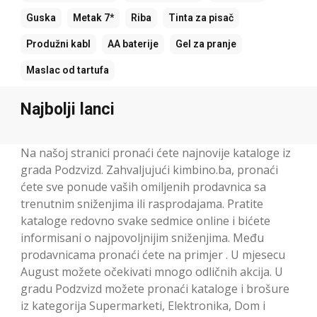
Guska
Metak 7*
Riba
Tinta za pisač
Produžni kabl
AA baterije
Gel za pranje
Maslac od tartufa
Najbolji lanci
Na našoj stranici pronaći ćete najnovije kataloge iz
grada Podzvizd. Zahvaljujući kimbino.ba, pronaći
ćete sve ponude vaših omiljenih prodavnica sa
trenutnim sniženjima ili rasprodajama. Pratite
kataloge redovno svake sedmice online i bićete
informisani o najpovoljnijim sniženjima. Među
prodavnicama pronaći ćete na primjer . U mjesecu
August možete očekivati mnogo odličnih akcija. U
gradu Podzvizd možete pronaći kataloge i brošure
iz kategorija Supermarketi, Elektronika, Dom i