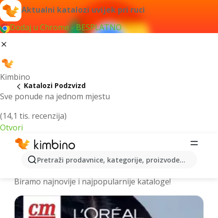
Aktualni katalozi uvijek pri ruci
Dodaj u Chrome - BESPLATNO
Kimbino
Katalozi Podzvizd
Sve ponude na jednom mjestu
(14,1 tis. recenzija)
Otvori
Izdvojili smo za vas najbolje akcije za
Pretraži prodavnice, kategorije, proizvode...
grad Podzvizd – Prelistajte kataloge
Biramo najnovije i najpopularnije kataloge!