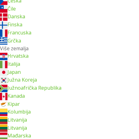
Češka
Čile
Danska
Finska
Francuska
Grčka
Više zemalja
Hrvatska
Italija
Japan
Južna Koreja
Južnoafrička Republika
Kanada
Kipar
Kolumbija
Litvanija
Litvanija
Mađarska