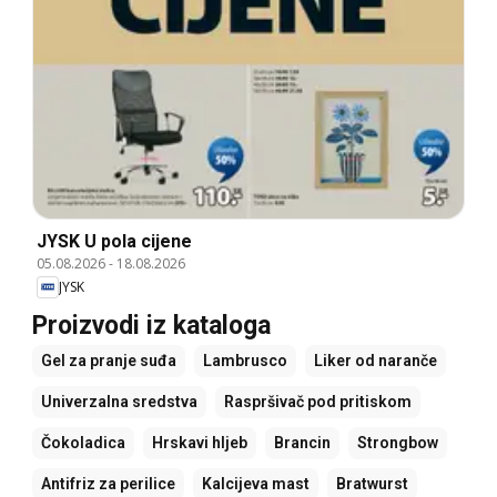
JYSK U pola cijene
05.08.2026
-
18.08.2026
JYSK
Proizvodi iz kataloga
Gel za pranje suđa
Lambrusco
Liker od naranče
Univerzalna sredstva
Raspršivač pod pritiskom
Čokoladica
Hrskavi hljeb
Brancin
Strongbow
Antifriz za perilice
Kalcijeva mast
Bratwurst