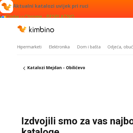
Aktualni katalozi uvijek pri ruci
Dodaj u Chrome - BESPLATNO
Hipermarketi
Elektronika
Dom i bašta
Odjeća, obuć
Katalozi Mejdan - Obilićevo
Izdvojili smo za vas najbo
kataloge