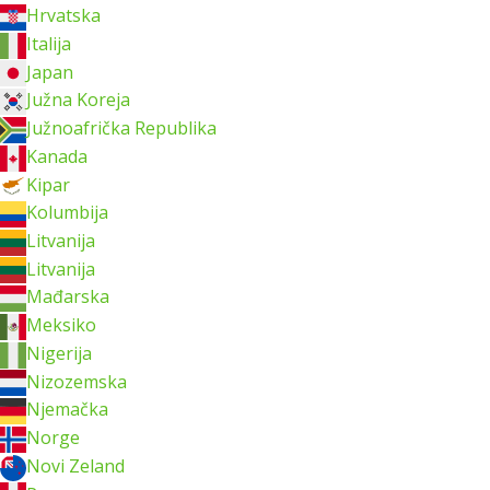
Hrvatska
Italija
Japan
Južna Koreja
Južnoafrička Republika
Kanada
Kipar
Kolumbija
Litvanija
Litvanija
Mađarska
Meksiko
Nigerija
Nizozemska
Njemačka
Norge
Novi Zeland