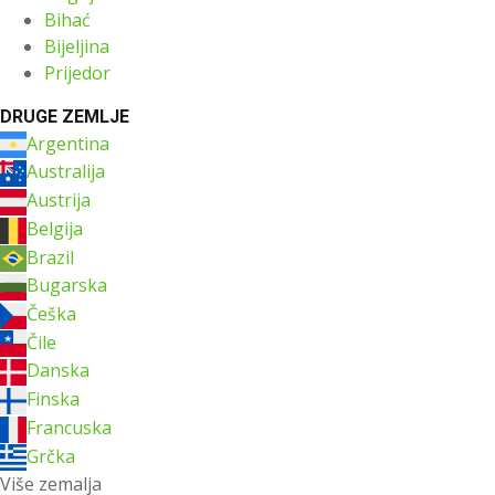
Bihać
Bijeljina
Prijedor
DRUGE ZEMLJE
Argentina
Australija
Austrija
Belgija
Brazil
Bugarska
Češka
Čile
Danska
Finska
Francuska
Grčka
Više zemalja