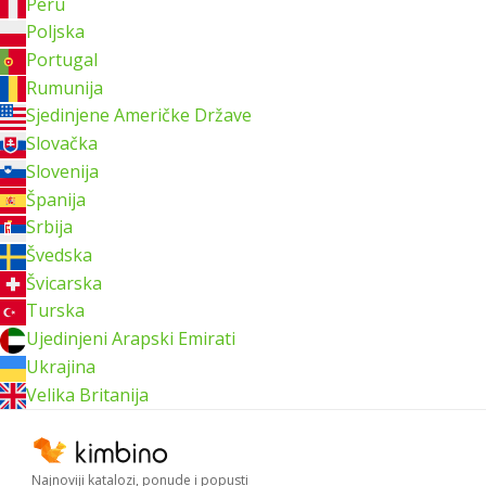
Peru
Poljska
Portugal
Rumunija
Sjedinjene Američke Države
Slovačka
Slovenija
Španija
Srbija
Švedska
Švicarska
Turska
Ujedinjeni Arapski Emirati
Ukrajina
Velika Britanija
Najnoviji katalozi, ponude i popusti