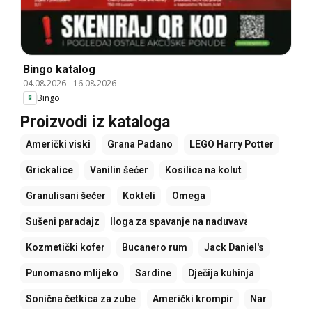
Bingo katalog
04.08.2026
-
16.08.2026
Bingo
Proizvodi iz kataloga
Američki viski
Grana Padano
LEGO Harry Potter
Grickalice
Vanilin šećer
Kosilica na kolut
Granulisani šećer
Kokteli
Omega
Sušeni paradajz
Podloga za spavanje na naduvavanje
Kozmetički kofer
Bucanero rum
Jack Daniel's
Punomasno mlijeko
Sardine
Dječija kuhinja
Sonična četkica za zube
Američki krompir
Nar