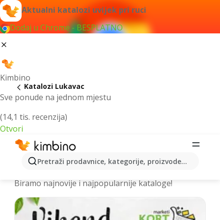
Aktualni katalozi uvijek pri ruci
Dodaj u Chrome - BESPLATNO
Kimbino
Katalozi Lukavac
Sve ponude na jednom mjestu
(14,1 tis. recenzija)
Otvori
Izdvojili smo za vas najbolje akcije za
Pretraži prodavnice, kategorije, proizvode...
grad Lukavac – Prelistajte kataloge
Biramo najnovije i najpopularnije kataloge!