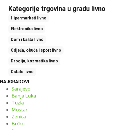
Kategorije trgovina u gradu livno
Hipermarketi
livno
Elektronika
livno
Dom i bašta
livno
Odjeća, obuća i sport
livno
Drogija, kozmetika
livno
Ostalo
livno
NAJGRADOVI
Sarajevo
Banja Luka
Tuzla
Mostar
Zenica
Brčko