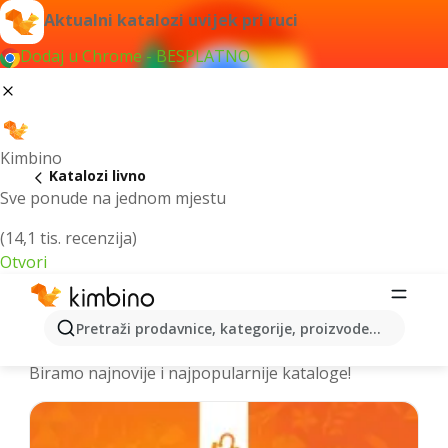
Aktualni katalozi uvijek pri ruci
Dodaj u Chrome - BESPLATNO
Kimbino
Katalozi livno
Sve ponude na jednom mjestu
(14,1 tis. recenzija)
Otvori
Izdvojili smo za vas najbolje akcije za
Pretraži prodavnice, kategorije, proizvode...
grad livno – Prelistajte kataloge
Biramo najnovije i najpopularnije kataloge!