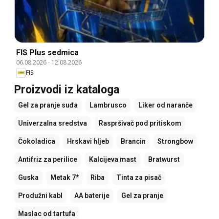
FIS Plus sedmica
06.08.2026
-
12.08.2026
FIS
Proizvodi iz kataloga
Gel za pranje suđa
Lambrusco
Liker od naranče
Univerzalna sredstva
Raspršivač pod pritiskom
Čokoladica
Hrskavi hljeb
Brancin
Strongbow
Antifriz za perilice
Kalcijeva mast
Bratwurst
Guska
Metak 7*
Riba
Tinta za pisač
Produžni kabl
AA baterije
Gel za pranje
Maslac od tartufa