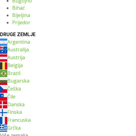
Bugojno
Bihać
Bijeljina
Prijedor
DRUGE ZEMLJE
Argentina
Australija
Austrija
Belgija
Brazil
Bugarska
Češka
Čile
Danska
Finska
Francuska
Grčka
Više zemalja