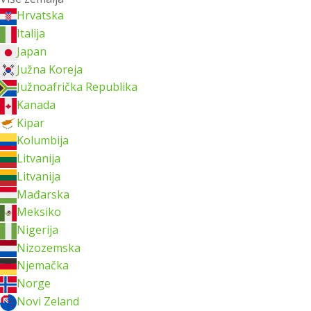
Hrvatska
Italija
Japan
Južna Koreja
Južnoafrička Republika
Kanada
Kipar
Kolumbija
Litvanija
Litvanija
Mađarska
Meksiko
Nigerija
Nizozemska
Njemačka
Norge
Novi Zeland