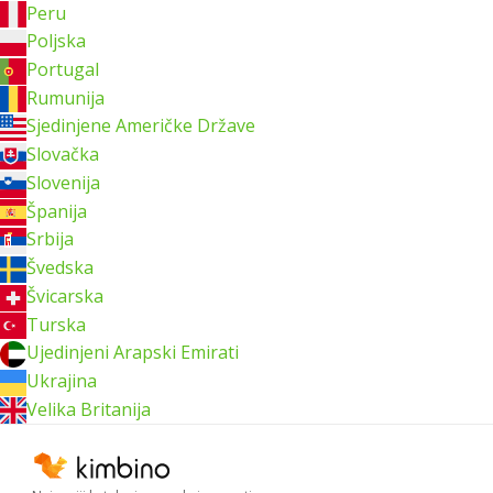
Peru
Poljska
Portugal
Rumunija
Sjedinjene Američke Države
Slovačka
Slovenija
Španija
Srbija
Švedska
Švicarska
Turska
Ujedinjeni Arapski Emirati
Ukrajina
Velika Britanija