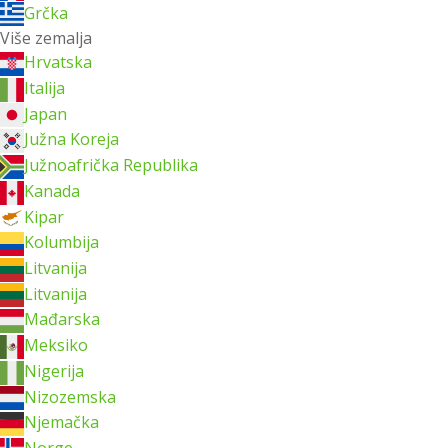
Grčka
Više zemalja
Hrvatska
Italija
Japan
Južna Koreja
Južnoafrička Republika
Kanada
Kipar
Kolumbija
Litvanija
Litvanija
Mađarska
Meksiko
Nigerija
Nizozemska
Njemačka