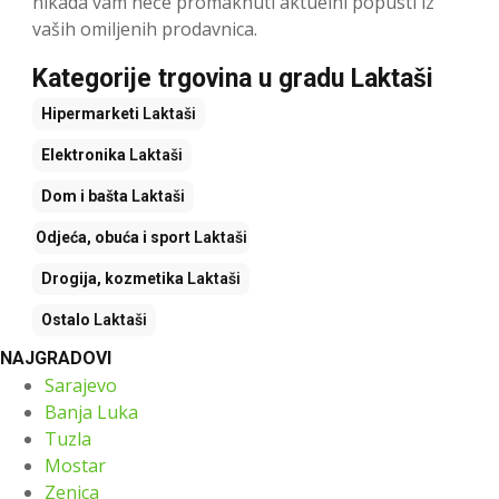
nikada vam neće promaknuti aktuelni popusti iz
vaših omiljenih prodavnica.
Kategorije trgovina u gradu Laktaši
Hipermarketi
Laktaši
Elektronika
Laktaši
Dom i bašta
Laktaši
Odjeća, obuća i sport
Laktaši
Drogija, kozmetika
Laktaši
Ostalo
Laktaši
NAJGRADOVI
Sarajevo
Banja Luka
Tuzla
Mostar
Zenica