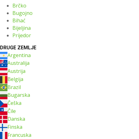
Brčko
Bugojno
Bihać
Bijeljina
Prijedor
DRUGE ZEMLJE
Argentina
Australija
Austrija
Belgija
Brazil
Bugarska
Češka
Čile
Danska
Finska
Francuska