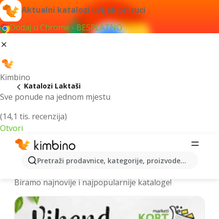
Aktualni katalozi uvijek pri ruci
Dodaj u Chrome - BESPLATNO
Kimbino
Katalozi Laktaši
Sve ponude na jednom mjestu
(14,1 tis. recenzija)
Otvori
Izdvojili smo za vas najbolje akcije za
Pretraži prodavnice, kategorije, proizvode...
grad Laktaši – Prelistajte kataloge
Biramo najnovije i najpopularnije kataloge!