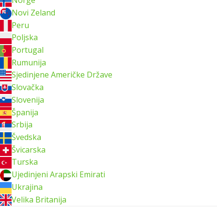
Norge
Novi Zeland
Peru
Poljska
Portugal
Rumunija
Sjedinjene Američke Države
Slovačka
Slovenija
Španija
Srbija
Švedska
Švicarska
Turska
Ujedinjeni Arapski Emirati
Ukrajina
Velika Britanija