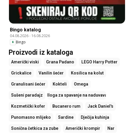
Bingo katalog
04.08.2026
-
16.08.2026
Bingo
Proizvodi iz kataloga
Američki viski
Grana Padano
LEGO Harry Potter
Grickalice
Vanilin šećer
Kosilica na kolut
Granulisani šećer
Kokteli
Omega
Sušeni paradajz
Podloga za spavanje na naduvavanje
Kozmetički kofer
Bucanero rum
Jack Daniel's
Punomasno mlijeko
Sardine
Dječija kuhinja
Sonična četkica za zube
Američki krompir
Nar