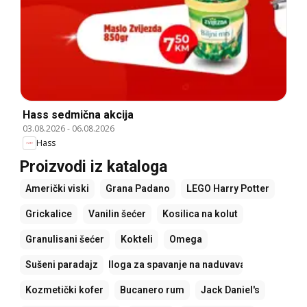
Hass sedmična akcija
03.08.2026
-
06.08.2026
Hass
Proizvodi iz kataloga
Američki viski
Grana Padano
LEGO Harry Potter
Grickalice
Vanilin šećer
Kosilica na kolut
Granulisani šećer
Kokteli
Omega
Sušeni paradajz
Podloga za spavanje na naduvavanje
Kozmetički kofer
Bucanero rum
Jack Daniel's