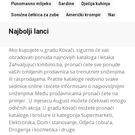
Punomasno mlijeko
Sardine
Dječija kuhinja
Sonična četkica za zube
Američki krompir
Nar
Najbolji lanci
Ako kupujete u gradu Kovači, sigurno će vas
obradovati ponuda najnovijih kataloga i letaka.
Zahvaljujući kimbino.ba, pronaći ćete sve ponude
vaših omiljenih prodavnica sa trenutnim sniženjima
ili rasprodajama. Pratite kataloge redovno svake
sedmice online i bićete informisani o najpovoljnijim
sniženjima. Među prodavnicama pronaći ćete na
primjer . U mjesecu August možete očekivati mnogo
odličnih akcija. U gradu Kovači možete pronaći
kataloge i brošure iz kategorija Supermarketi,
Elektronika, Dom i stanovanje, Odjeća i obuća,
Drogerija i kozmetika i druge.