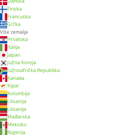
Danska
Finska
Francuska
Grčka
Više zemalja
Hrvatska
Italija
Japan
Južna Koreja
Južnoafrička Republika
Kanada
Kipar
Kolumbija
Litvanija
Litvanija
Mađarska
Meksiko
Nigerija