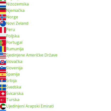
Nizozemska
Njemačka
Norge
Novi Zeland
Peru
Poljska
Portugal
Rumunija
Sjedinjene Američke Države
Slovačka
Slovenija
Španija
Srbija
Švedska
Švicarska
Turska
Ujedinjeni Arapski Emirati