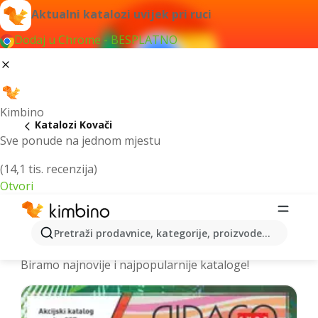
Aktualni katalozi uvijek pri ruci
Dodaj u Chrome - BESPLATNO
Kimbino
Katalozi Kovači
Sve ponude na jednom mjestu
(14,1 tis. recenzija)
Otvori
Izdvojili smo za vas najbolje akcije za
Pretraži prodavnice, kategorije, proizvode...
grad Kovači – Prelistajte kataloge
Biramo najnovije i najpopularnije kataloge!