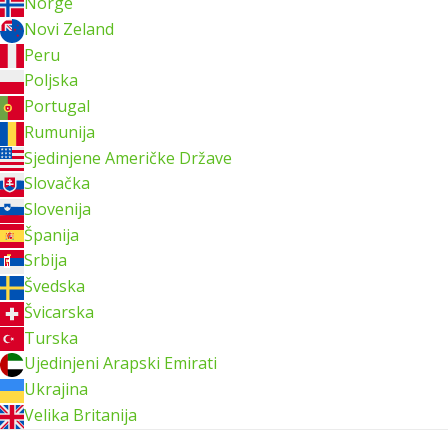
Norge
Novi Zeland
Peru
Poljska
Portugal
Rumunija
Sjedinjene Američke Države
Slovačka
Slovenija
Španija
Srbija
Švedska
Švicarska
Turska
Ujedinjeni Arapski Emirati
Ukrajina
Velika Britanija