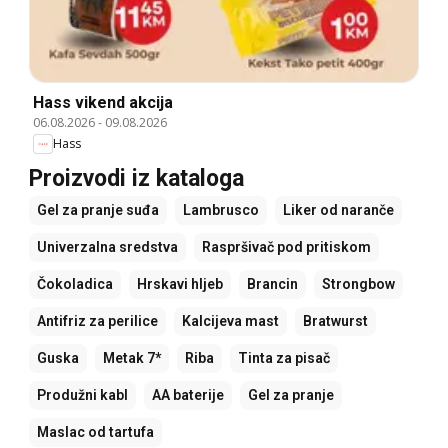
Hass vikend akcija
06.08.2026
-
09.08.2026
Hass
Proizvodi iz kataloga
Gel za pranje suđa
Lambrusco
Liker od naranče
Univerzalna sredstva
Raspršivač pod pritiskom
Čokoladica
Hrskavi hljeb
Brancin
Strongbow
Antifriz za perilice
Kalcijeva mast
Bratwurst
Guska
Metak 7*
Riba
Tinta za pisač
Produžni kabl
AA baterije
Gel za pranje
Maslac od tartufa