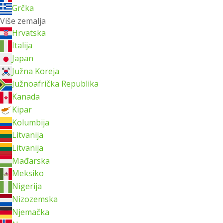
Grčka
Više zemalja
Hrvatska
Italija
Japan
Južna Koreja
Južnoafrička Republika
Kanada
Kipar
Kolumbija
Litvanija
Litvanija
Mađarska
Meksiko
Nigerija
Nizozemska
Njemačka