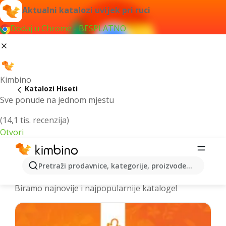
Aktualni katalozi uvijek pri ruci
Dodaj u Chrome - BESPLATNO
Kimbino
Katalozi Hiseti
Sve ponude na jednom mjestu
(14,1 tis. recenzija)
Otvori
Izdvojili smo za vas najbolje akcije za
Pretraži prodavnice, kategorije, proizvode...
grad Hiseti – Prelistajte kataloge
Biramo najnovije i najpopularnije kataloge!