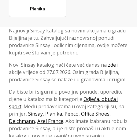
Planika
Najnoviji Sinsay katalog sa novim akcijama u gradu
Bijeljina je tu. Zahvaljujući raznovrsnoj ponudi
prodavnice Sinsay i odličnim cijenama, ovdje možete
kupiti sve što vam je potrebno.
Novi Sinsay katalog naći ćete već danas na
zde
i
akcije vrijede od 27.07.2026. Osim grada Bijeljina,
prodavnice Sinsay se nalaze i u gradovima i drugim.
Da biste bili sigurni u povoljne ponude, uporedite
cijene u katalozima iz kategorije
Odjeća, obuća i
sport
. Među prodavnicama u ovoj kategoriji su, na
primjer,
Sinsay
,
Planika
,
Pepco
,
Office Shoes
,
Deichmann
,
Azel France
. Ako imate izabranu robu iz
prodavnice Sinsay, ali je niste pronašli u aktuelnom
katalogu, posjetite zvaničnu web stranicu