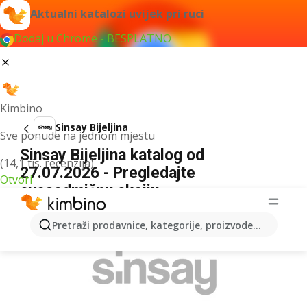
Aktualni katalozi uvijek pri ruci
Dodaj u Chrome - BESPLATNO
Kimbino
Sinsay Bijeljina
Sve ponude na jednom mjestu
Sinsay Bijeljina katalog od
(14,1 tis. recenzija)
27.07.2026 - Pregledajte
Otvori
ovosedmičnu akciju
OGLAS
Pretraži prodavnice, kategorije, proizvode...