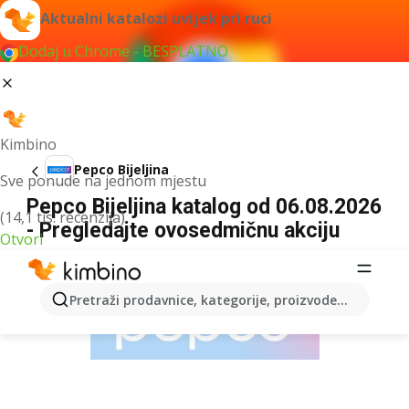
Aktualni katalozi uvijek pri ruci
Dodaj u Chrome - BESPLATNO
Kimbino
Pepco Bijeljina
Sve ponude na jednom mjestu
Pepco Bijeljina katalog od 06.08.2026
(14,1 tis. recenzija)
- Pregledajte ovosedmičnu akciju
Otvori
OGLAS
Pretraži prodavnice, kategorije, proizvode...