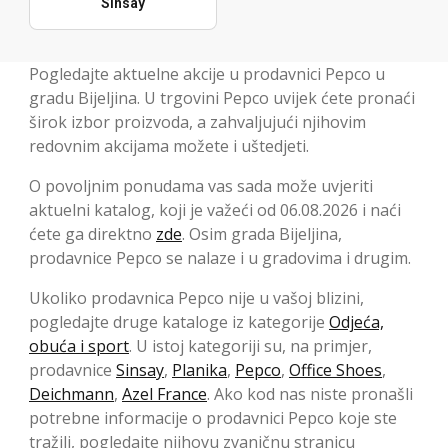
Sinsay
Pogledajte aktuelne akcije u prodavnici Pepco u
gradu Bijeljina. U trgovini Pepco uvijek ćete pronaći
širok izbor proizvoda, a zahvaljujući njihovim
redovnim akcijama možete i uštedjeti.
O povoljnim ponudama vas sada može uvjeriti
aktuelni katalog, koji je važeći od 06.08.2026 i naći
ćete ga direktno
zde
. Osim grada Bijeljina,
prodavnice Pepco se nalaze i u gradovima i drugim.
Ukoliko prodavnica Pepco nije u vašoj blizini,
pogledajte druge kataloge iz kategorije
Odjeća,
obuća i sport
. U istoj kategoriji su, na primjer,
prodavnice
Sinsay
,
Planika
,
Pepco
,
Office Shoes
,
Deichmann
,
Azel France
. Ako kod nas niste pronašli
potrebne informacije o prodavnici Pepco koje ste
tražili, pogledajte njihovu zvaničnu stranicu