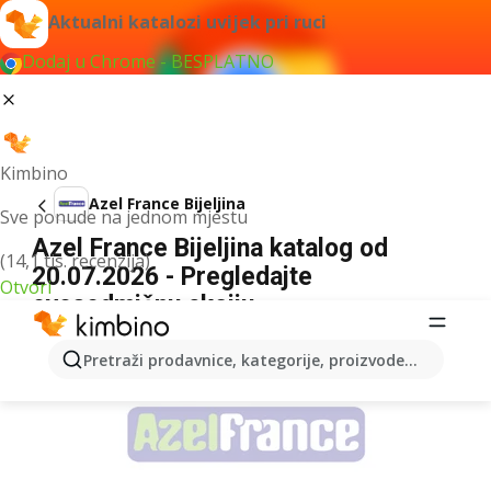
Aktualni katalozi uvijek pri ruci
Dodaj u Chrome - BESPLATNO
Kimbino
Azel France Bijeljina
Sve ponude na jednom mjestu
Azel France Bijeljina katalog od
(14,1 tis. recenzija)
20.07.2026 - Pregledajte
Otvori
ovosedmičnu akciju
OGLAS
Pretraži prodavnice, kategorije, proizvode...