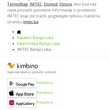
TehnoMag
,
IMTEC
,
Domod
,
Dstore
. Ako kod nas
niste pronašli potrebne informacije o prodavnici
IMTEC koje ste tražili, pogledajte njihovu zvaničnu
stranicu
imtec.ba
.
Katalozi Banja Luka
Elektronika Banja Luka
IMTEC Banja Luka
Najnoviji katalozi, ponude i popusti
Preuzmi u
Preuzmi u
Preuzmi u