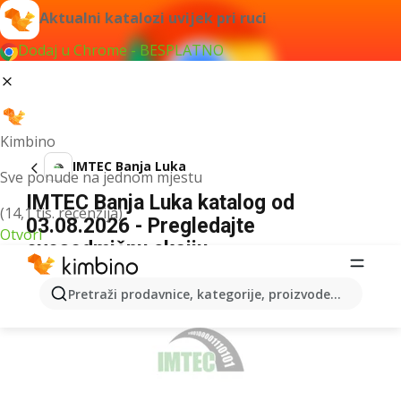
Aktualni katalozi uvijek pri ruci
Dodaj u Chrome - BESPLATNO
Kimbino
IMTEC Banja Luka
Sve ponude na jednom mjestu
IMTEC Banja Luka katalog od
(14,1 tis. recenzija)
03.08.2026 - Pregledajte
Otvori
ovosedmičnu akciju
OGLAS
Pretraži prodavnice, kategorije, proizvode...