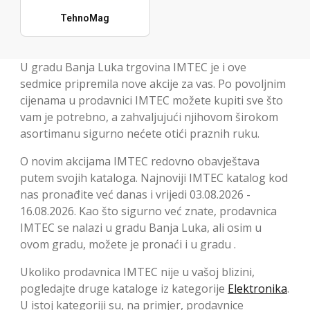
TehnoMag
U gradu Banja Luka trgovina IMTEC je i ove
sedmice pripremila nove akcije za vas. Po povoljnim
cijenama u prodavnici IMTEC možete kupiti sve što
vam je potrebno, a zahvaljujući njihovom širokom
asortimanu sigurno nećete otići praznih ruku.
O novim akcijama IMTEC redovno obavještava
putem svojih kataloga. Najnoviji IMTEC katalog kod
nas pronađite već danas i vrijedi 03.08.2026 -
16.08.2026. Kao što sigurno već znate, prodavnica
IMTEC se nalazi u gradu Banja Luka, ali osim u
ovom gradu, možete je pronaći i u gradu .
Ukoliko prodavnica IMTEC nije u vašoj blizini,
pogledajte druge kataloge iz kategorije
Elektronika
.
U istoj kategoriji su, na primjer, prodavnice