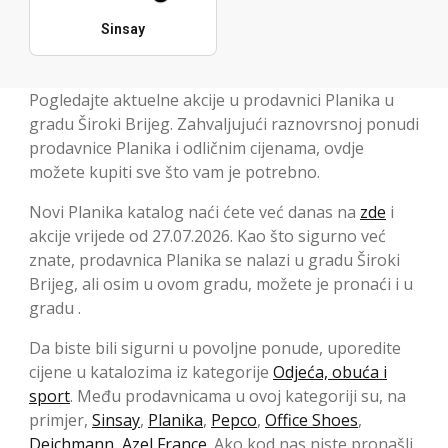
Sinsay
Pogledajte aktuelne akcije u prodavnici Planika u
gradu Široki Brijeg. Zahvaljujući raznovrsnoj ponudi
prodavnice Planika i odličnim cijenama, ovdje
možete kupiti sve što vam je potrebno.
Novi Planika katalog naći ćete već danas na
zde
i
akcije vrijede od 27.07.2026. Kao što sigurno već
znate, prodavnica Planika se nalazi u gradu Široki
Brijeg, ali osim u ovom gradu, možete je pronaći i u
gradu .
Da biste bili sigurni u povoljne ponude, uporedite
cijene u katalozima iz kategorije
Odjeća, obuća i
sport
. Među prodavnicama u ovoj kategoriji su, na
primjer,
Sinsay
,
Planika
,
Pepco
,
Office Shoes
,
Deichmann
,
Azel France
. Ako kod nas niste pronašli