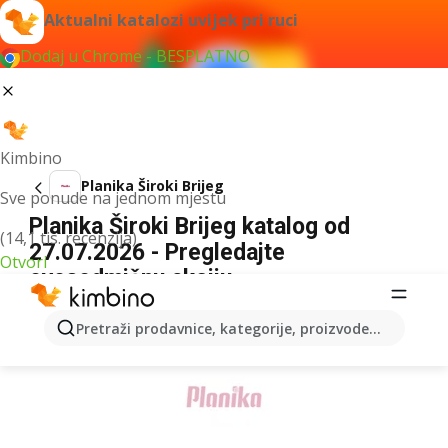
Aktualni katalozi uvijek pri ruci
Dodaj u Chrome - BESPLATNO
Kimbino
Planika Široki Brijeg
Sve ponude na jednom mjestu
Planika Široki Brijeg katalog od
(14,1 tis. recenzija)
27.07.2026 - Pregledajte
Otvori
ovosedmičnu akciju
OGLAS
Pretraži prodavnice, kategorije, proizvode...