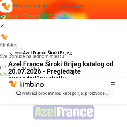
Aktualni katalozi uvijek pri ruci
Dodaj u Chrome - BESPLATNO
Kimbino
Azel France Široki Brijeg
Sve ponude na jednom mjestu
Azel France Široki Brijeg katalog od
(14,1 tis. recenzija)
20.07.2026 - Pregledajte
Otvori
ovosedmičnu akciju
OGLAS
Pretraži prodavnice, kategorije, proizvode...