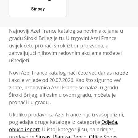
Sinsay
Najnoviji Azel France katalog sa novim akcijama u
gradu Široki Brijeg je tu. U trgovini Azel France
uvijek ćete pronaći širok izbor proizvoda, a
zahvaljujući njihovim redovnim akcijama možete i
uštedjeti.
Novi Azel France katalog naći ćete već danas na
zde
i akcije vrijede od 20.07.2026. Kao što sigurno već
znate, prodavnica Azel France se nalazi u gradu
Široki Brijeg, ali osim u ovom gradu, možete je
pronaći i u gradu .
Ukoliko prodavnica Azel France nije u vašoj blizini,
pogledajte druge kataloge iz kategorije
Odjeća,
obuća i sport
. U istoj kategoriji su, na primjer,
prodavnice
Sinsay
,
Planika
,
Pepco
,
Office Shoes
,