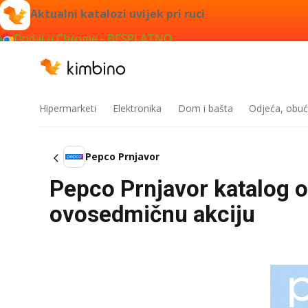
Aktualni katalozi uvijek pri ruci
Dodaj u Chrome - BESPLATNO
Hipermarketi
Elektronika
Dom i bašta
Odjeća, obuć
Pepco Prnjavor
Pepco Prnjavor katalog o
ovosedmičnu akciju