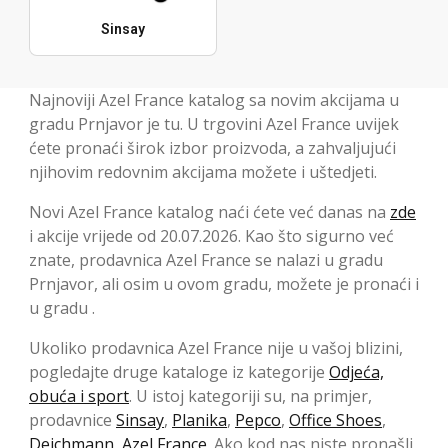
Sinsay
Najnoviji Azel France katalog sa novim akcijama u
gradu Prnjavor je tu. U trgovini Azel France uvijek
ćete pronaći širok izbor proizvoda, a zahvaljujući
njihovim redovnim akcijama možete i uštedjeti.
Novi Azel France katalog naći ćete već danas na
zde
i akcije vrijede od 20.07.2026. Kao što sigurno već
znate, prodavnica Azel France se nalazi u gradu
Prnjavor, ali osim u ovom gradu, možete je pronaći i
u gradu .
Ukoliko prodavnica Azel France nije u vašoj blizini,
pogledajte druge kataloge iz kategorije
Odjeća,
obuća i sport
. U istoj kategoriji su, na primjer,
prodavnice
Sinsay
,
Planika
,
Pepco
,
Office Shoes
,
Deichmann
,
Azel France
. Ako kod nas niste pronašli