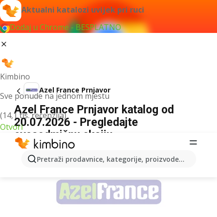
Aktualni katalozi uvijek pri ruci
Dodaj u Chrome - BESPLATNO
Kimbino
Azel France Prnjavor
Sve ponude na jednom mjestu
Azel France Prnjavor katalog od
(14,1 tis. recenzija)
20.07.2026 - Pregledajte
Otvori
ovosedmičnu akciju
OGLAS
Pretraži prodavnice, kategorije, proizvode...