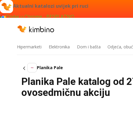
Aktualni katalozi uvijek pri ruci
Dodaj u Chrome - BESPLATNO
Hipermarketi
Elektronika
Dom i bašta
Odjeća, obuć
Planika Pale
Planika Pale katalog od 
ovosedmičnu akciju