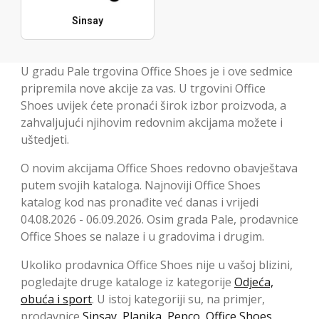
Sinsay
U gradu Pale trgovina Office Shoes je i ove sedmice
pripremila nove akcije za vas. U trgovini Office
Shoes uvijek ćete pronaći širok izbor proizvoda, a
zahvaljujući njihovim redovnim akcijama možete i
uštedjeti.
O novim akcijama Office Shoes redovno obavještava
putem svojih kataloga. Najnoviji Office Shoes
katalog kod nas pronađite već danas i vrijedi
04.08.2026 - 06.09.2026. Osim grada Pale, prodavnice
Office Shoes se nalaze i u gradovima i drugim.
Ukoliko prodavnica Office Shoes nije u vašoj blizini,
pogledajte druge kataloge iz kategorije
Odjeća,
obuća i sport
. U istoj kategoriji su, na primjer,
prodavnice
Sinsay
,
Planika
,
Pepco
,
Office Shoes
,