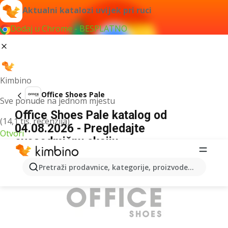
Aktualni katalozi uvijek pri ruci
Dodaj u Chrome - BESPLATNO
Kimbino
Office Shoes Pale
Sve ponude na jednom mjestu
Office Shoes Pale katalog od
(14,1 tis. recenzija)
04.08.2026 - Pregledajte
Otvori
ovosedmičnu akciju
OGLAS
Pretraži prodavnice, kategorije, proizvode...