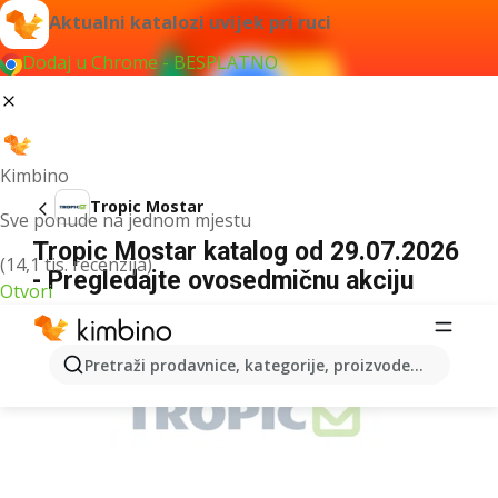
Aktualni katalozi uvijek pri ruci
Dodaj u Chrome - BESPLATNO
Kimbino
Tropic Mostar
Sve ponude na jednom mjestu
Tropic Mostar katalog od 29.07.2026
(14,1 tis. recenzija)
- Pregledajte ovosedmičnu akciju
Otvori
OGLAS
Pretraži prodavnice, kategorije, proizvode...