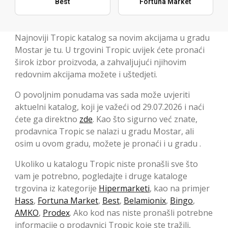
Best
Fortuna Market
Najnoviji Tropic katalog sa novim akcijama u gradu
Mostar je tu. U trgovini Tropic uvijek ćete pronaći
širok izbor proizvoda, a zahvaljujući njihovim
redovnim akcijama možete i uštedjeti.
O povoljnim ponudama vas sada može uvjeriti
aktuelni katalog, koji je važeći od 29.07.2026 i naći
ćete ga direktno
zde
. Kao što sigurno već znate,
prodavnica Tropic se nalazi u gradu Mostar, ali
osim u ovom gradu, možete je pronaći i u gradu .
Ukoliko u katalogu Tropic niste pronašli sve što
vam je potrebno, pogledajte i druge kataloge
trgovina iz kategorije
Hipermarketi
, kao na primjer
Hass
,
Fortuna Market
,
Best
,
Belamionix
,
Bingo
,
AMKO
,
Prodex
. Ako kod nas niste pronašli potrebne
informacije o prodavnici Tropic koje ste tražili,