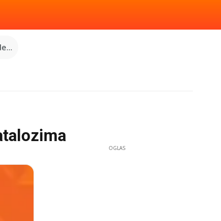
e...
atalozima
OGLAS