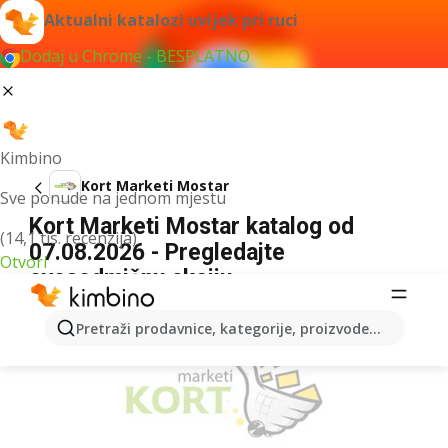
Aktualni katalozi uvijek pri ruci
Dodaj u Chrome - BESPLATNO
Kimbino
Kort Marketi Mostar
Sve ponude na jednom mjestu
Kort Marketi Mostar katalog od
(14,1 tis. recenzija)
07.08.2026 - Pregledajte
Otvori
ovosedmičnu akciju
OGLAS
Pretraži prodavnice, kategorije, proizvode...