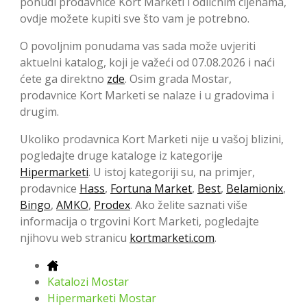
ponudi prodavnice Kort Marketi i odličnim cijenama,
ovdje možete kupiti sve što vam je potrebno.
O povoljnim ponudama vas sada može uvjeriti
aktuelni katalog, koji je važeći od 07.08.2026 i naći
ćete ga direktno
zde
. Osim grada Mostar,
prodavnice Kort Marketi se nalaze i u gradovima i
drugim.
Ukoliko prodavnica Kort Marketi nije u vašoj blizini,
pogledajte druge kataloge iz kategorije
Hipermarketi
. U istoj kategoriji su, na primjer,
prodavnice
Hass
,
Fortuna Market
,
Best
,
Belamionix
,
Bingo
,
AMKO
,
Prodex
. Ako želite saznati više
informacija o trgovini Kort Marketi, pogledajte
njihovu web stranicu
kortmarketi.com
.
Katalozi Mostar
Hipermarketi Mostar