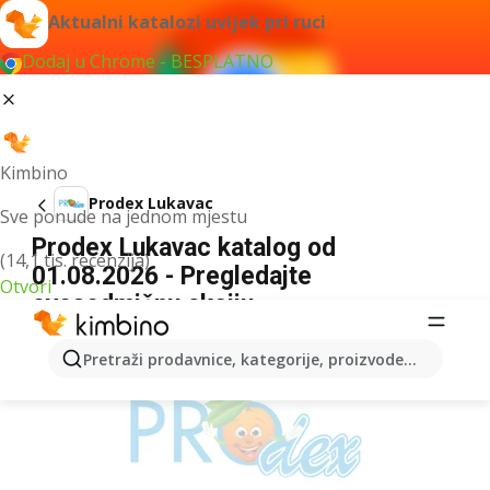
Aktualni katalozi uvijek pri ruci
Dodaj u Chrome - BESPLATNO
Kimbino
Prodex Lukavac
Sve ponude na jednom mjestu
Prodex Lukavac katalog od
(14,1 tis. recenzija)
01.08.2026 - Pregledajte
Otvori
ovosedmičnu akciju
OGLAS
Pretraži prodavnice, kategorije, proizvode...