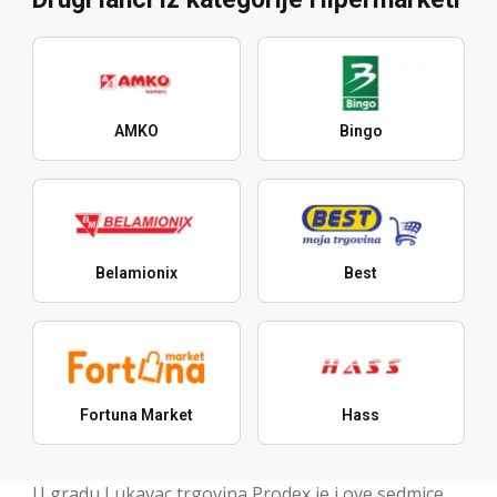
AMKO
Bingo
Belamionix
Best
Fortuna Market
Hass
U gradu Lukavac trgovina Prodex je i ove sedmice