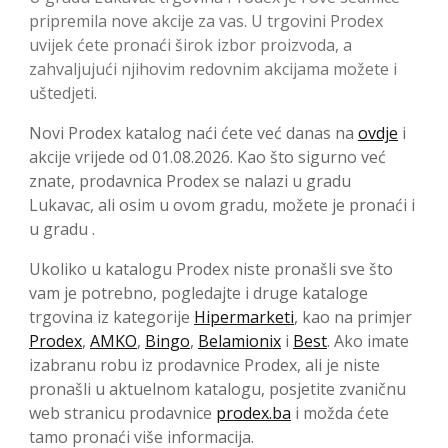
pripremila nove akcije za vas. U trgovini Prodex
uvijek ćete pronaći širok izbor proizvoda, a
zahvaljujući njihovim redovnim akcijama možete i
uštedjeti.
Novi Prodex katalog naći ćete već danas na
ovdje
i
akcije vrijede od 01.08.2026. Kao što sigurno već
znate, prodavnica Prodex se nalazi u gradu
Lukavac, ali osim u ovom gradu, možete je pronaći i
u gradu .
Ukoliko u katalogu Prodex niste pronašli sve što
vam je potrebno, pogledajte i druge kataloge
trgovina iz kategorije
Hipermarketi
, kao na primjer
Prodex
,
AMKO
,
Bingo
,
Belamionix
i
Best
. Ako imate
izabranu robu iz prodavnice Prodex, ali je niste
pronašli u aktuelnom katalogu, posjetite zvaničnu
web stranicu prodavnice
prodex.ba
i možda ćete
tamo pronaći više informacija.