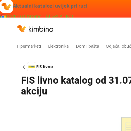
Aktualni katalozi uvijek pri ruci
Dodaj u Chrome - BESPLATNO
Hipermarketi
Elektronika
Dom i bašta
Odjeća, obuć
FIS livno
FIS livno katalog od 31.
akciju