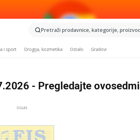
Pretraži prodavnice, kategorije, proizvod
a i sport
Drogija, kozmetika
Ostalo
Gradovi
07.2026 - Pregledajte ovosedm
OGLAS