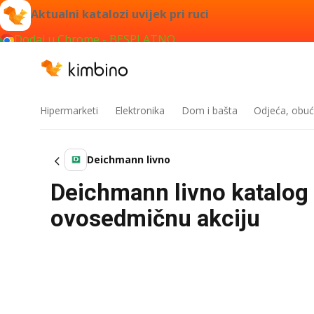
Aktualni katalozi uvijek pri ruci
Dodaj u Chrome - BESPLATNO
Hipermarketi
Elektronika
Dom i bašta
Odjeća, obuć
Deichmann livno
Deichmann livno katalog 
ovosedmičnu akciju