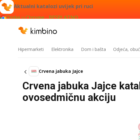
Aktualni katalozi uvijek pri ruci
Dodaj u Chrome - BESPLATNO
Hipermarketi
Elektronika
Dom i bašta
Odjeća, obuć
Crvena jabuka Jajce
Crvena jabuka Jajce kata
ovosedmičnu akciju