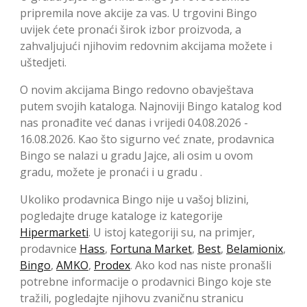
pripremila nove akcije za vas. U trgovini Bingo
uvijek ćete pronaći širok izbor proizvoda, a
zahvaljujući njihovim redovnim akcijama možete i
uštedjeti.
O novim akcijama Bingo redovno obavještava
putem svojih kataloga. Najnoviji Bingo katalog kod
nas pronađite već danas i vrijedi 04.08.2026 -
16.08.2026. Kao što sigurno već znate, prodavnica
Bingo se nalazi u gradu Jajce, ali osim u ovom
gradu, možete je pronaći i u gradu .
Ukoliko prodavnica Bingo nije u vašoj blizini,
pogledajte druge kataloge iz kategorije
Hipermarketi
. U istoj kategoriji su, na primjer,
prodavnice
Hass
,
Fortuna Market
,
Best
,
Belamionix
,
Bingo
,
AMKO
,
Prodex
. Ako kod nas niste pronašli
potrebne informacije o prodavnici Bingo koje ste
tražili, pogledajte njihovu zvaničnu stranicu