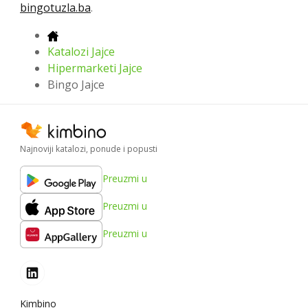
bingotuzla.ba
.
Katalozi Jajce
Hipermarketi Jajce
Bingo Jajce
Najnoviji katalozi, ponude i popusti
Preuzmi u
Preuzmi u
Preuzmi u
Kimbino