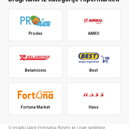
Prodex
AMKO
Belamionix
Best
Fortuna Market
Hass
U gradu Jajce trgovina Bingo je i ove sedmice