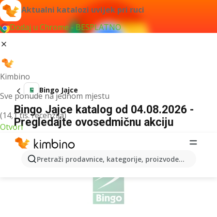
Aktualni katalozi uvijek pri ruci
Dodaj u Chrome - BESPLATNO
Kimbino
Bingo Jajce
Sve ponude na jednom mjestu
Bingo Jajce katalog od 04.08.2026 -
(14,1 tis. recenzija)
Pregledajte ovosedmičnu akciju
Otvori
OGLAS
Pretraži prodavnice, kategorije, proizvode...