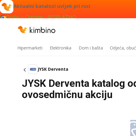
Aktualni katalozi uvijek pri ruci
Dodaj u Chrome - BESPLATNO
Hipermarketi
Elektronika
Dom i bašta
Odjeća, obuć
JYSK Derventa
JYSK Derventa katalog od
ovosedmičnu akciju